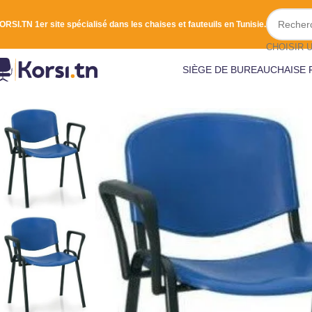
ORSI.TN 1er site spécialisé dans les chaises et fauteuils en Tunisie.
SIÈGE DE BUREAU
CHAISE 