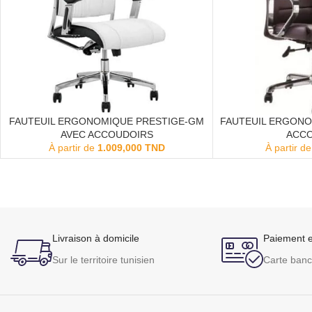
FAUTEUIL ERGONOMIQUE PRESTIGE-GM
FAUTEUIL ERGONO
ACHETER
ACHETER
AVEC ACCOUDOIRS
ACC
À partir de
1.009,000
TND
À partir d
Livraison à domicile
Paiement e
Sur le territoire tunisien
Carte banc