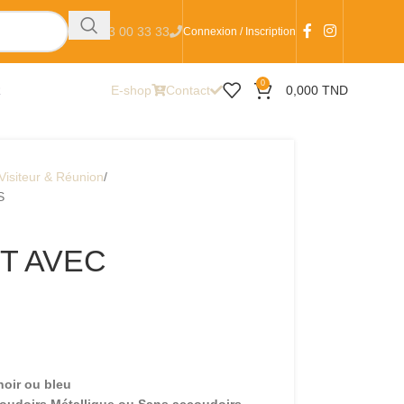
+216 23 00 33 33
Connexion / Inscription
0
R
E-shop
Contact
0,000
TND
Visiteur & Réunion
S
T AVEC
noir ou bleu