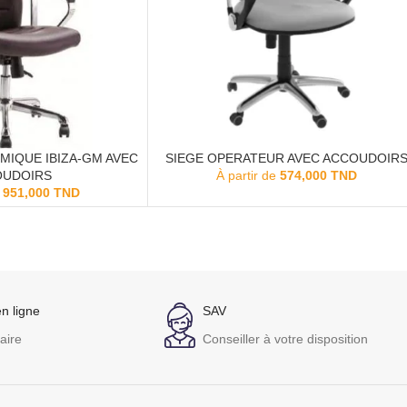
MIQUE IBIZA-GM AVEC
SIEGE OPERATEUR AVEC ACCOUDOIR
ACHETER
OUDOIRS
À partir de
574,000
TND
e
951,000
TND
n ligne
SAV
aire
Conseiller à votre disposition