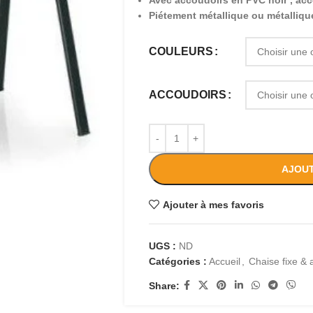
Avec accoudoirs en PVC noir , ac
Piétement métallique ou métalliqu
COULEURS
ACCOUDOIRS
AJOUT
Ajouter à mes favoris
UGS :
ND
Catégories :
Accueil
,
Chaise fixe & 
Share: