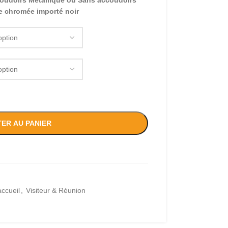
coudoirs Métallique ou Sans accoudoirs
e chromée importé noir
ER AU PANIER
accueil
,
Visiteur & Réunion