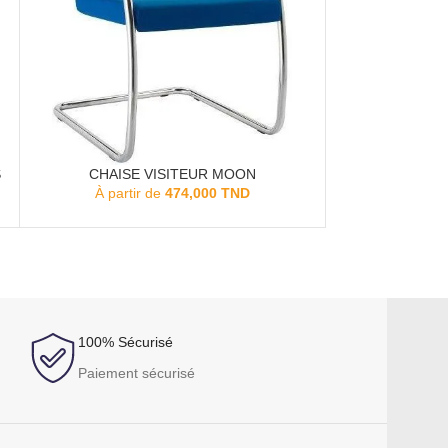
S
CHAISE VISITEUR MOON
ACHETER
À partir de
474,000
TND
CHAISE VI
ACHETER
À parti
100% Sécurisé
Paiement sécurisé