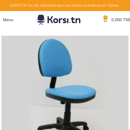
KORSI.TN 1er site spécialisé dans les chaises et fauteuils en Tunisie.
0
Menu
0,000
TN