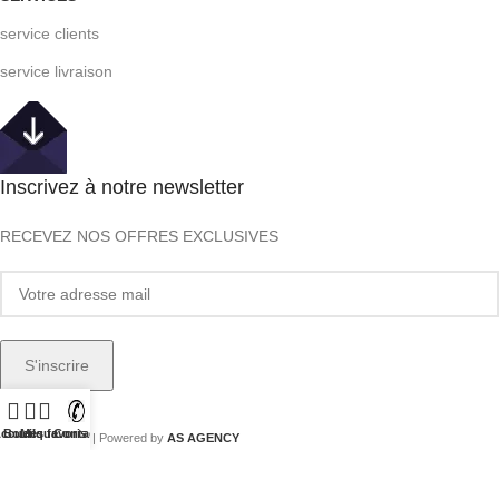
service clients
service livraison
Inscrivez à notre newsletter
RECEVEZ NOS OFFRES EXCLUSIVES
ccueil
Boutique
Mes favoris
Contact
KORSI.TN
2025 | Powered by
AS AGENCY