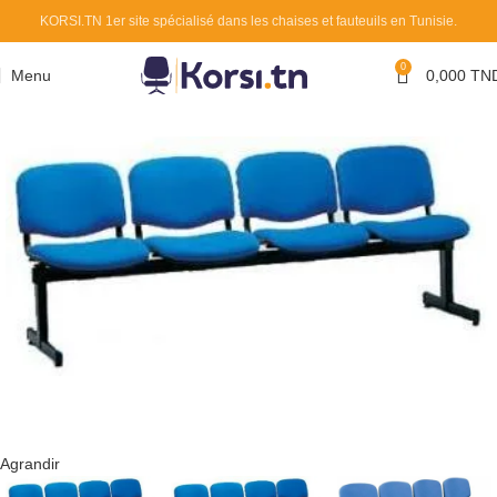
KORSI.TN 1er site spécialisé dans les chaises et fauteuils en Tunisie.
0
Menu
0,000
TN
Agrandir