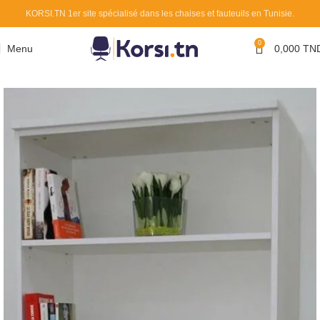
KORSI.TN 1er site spécialisé dans les chaises et fauteuils en Tunisie.
0
Menu
0,000
TN