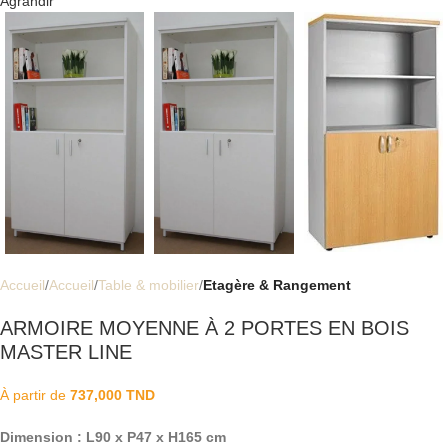
Agrandir
Accueil
Accueil
Table & mobilier
Etagère & Rangement
ARMOIRE MOYENNE À 2 PORTES EN BOIS
MASTER LINE
À partir de
737,000
TND
Dimension : L90 x P47 x H165 cm